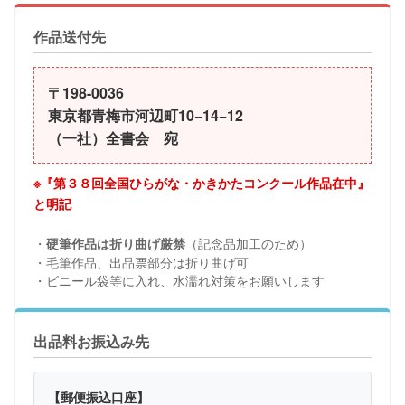
作品送付先
〒198-0036
東京都青梅市河辺町10−14−12
（一社）全書会 宛
※『第３８回全国ひらがな・かきかたコンクール作品在中』
と明記
・
（記念品加工のため）
硬筆作品は折り曲げ厳禁
・毛筆作品、出品票部分は折り曲げ可
・ビニール袋等に入れ、水濡れ対策をお願いします
出品料お振込み先
【郵便振込口座】