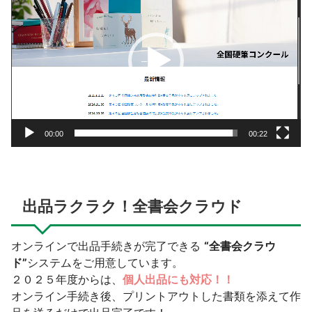
プ
レ
ー
ヤ
ー
00:00
00:22
出品ラクラク！全書会クラウド
オンラインで出品手続きが完了できる
“全書会クラウ
ド”
システムをご用意しています。
２０２５年度からは、
個人出品にも対応！！
オンライン手続き後、プリントアウトした書類を添えて作