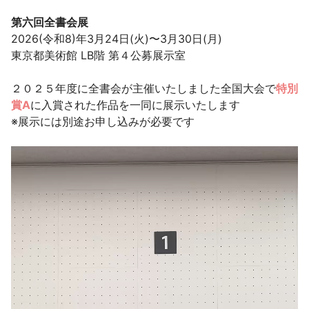
第六回全書会展
2026(令和8)年3月24日(火)〜3月30日(月)
東京都美術館 LB階 第４公募展示室
２０２５年度に全書会が主催いたしました全国大会で
特別
賞A
に入賞された作品を一同に展示いたします
※展示には別途お申し込みが必要です
動
画
プ
レ
ー
ヤ
ー